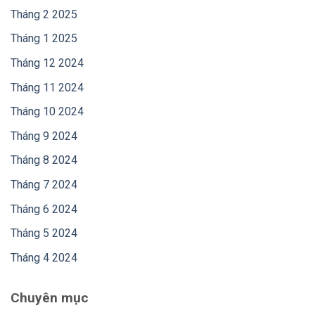
Tháng 2 2025
Tháng 1 2025
Tháng 12 2024
Tháng 11 2024
Tháng 10 2024
Tháng 9 2024
Tháng 8 2024
Tháng 7 2024
Tháng 6 2024
Tháng 5 2024
Tháng 4 2024
Chuyên mục