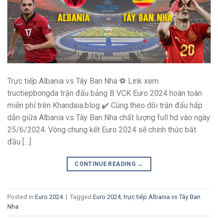
Trực tiếp Albania vs Tây Ban Nha ⚽ Link xem
tructiepbongda trận đấu bảng B VCK Euro 2024 hoàn toàn
miễn phí trên Khandaia.blog ✔️ Cùng theo dõi trận đấu hấp
dẫn giữa Albania vs Tây Ban Nha chất lượng full hd vào ngày
25/6/2024. Vòng chung kết Euro 2024 sẽ chính thức bắt
đầu […]
CONTINUE READING
→
Posted in
Euro 2024
|
Tagged
Euro 2024
,
trực tiếp Albania vs Tây Ban
Nha