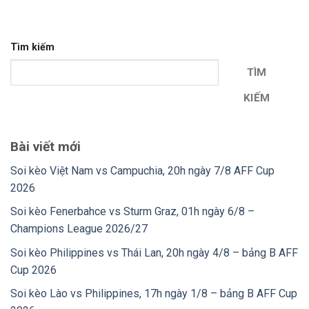
Tìm kiếm
TÌM
KIẾM
Bài viết mới
Soi kèo Việt Nam vs Campuchia, 20h ngày 7/8 AFF Cup
2026
Soi kèo Fenerbahce vs Sturm Graz, 01h ngày 6/8 –
Champions League 2026/27
Soi kèo Philippines vs Thái Lan, 20h ngày 4/8 – bảng B AFF
Cup 2026
Soi kèo Lào vs Philippines, 17h ngày 1/8 – bảng B AFF Cup