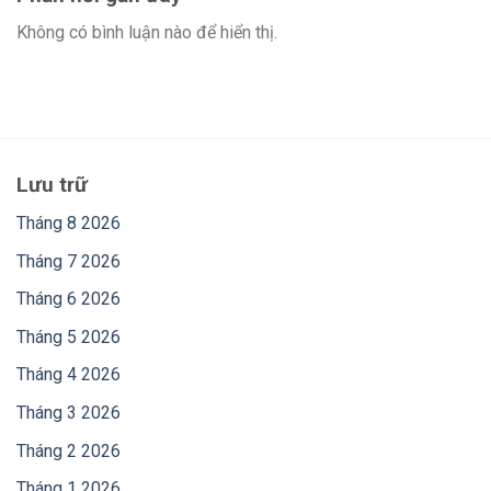
Không có bình luận nào để hiển thị.
Lưu trữ
Tháng 8 2026
Tháng 7 2026
Tháng 6 2026
Tháng 5 2026
Tháng 4 2026
Tháng 3 2026
Tháng 2 2026
Tháng 1 2026