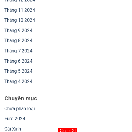
Tháng 11 2024
Tháng 10 2024
Tháng 9 2024
Tháng 8 2024
Tháng 7 2024
Tháng 6 2024
Tháng 5 2024
Tháng 4 2024
Chuyên mục
Chưa phân loại
Euro 2024
Gái Xinh
Close [X]