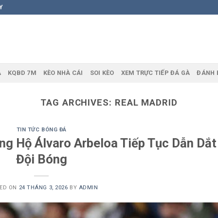
Y
A
KQBD 7M
KÈO NHÀ CÁI
SOI KÈO
XEM TRỰC TIẾP ĐÁ GÀ
ĐÁNH 
TAG ARCHIVES:
REAL MADRID
TIN TỨC BÓNG ĐÁ
Ủng Hộ Álvaro Arbeloa Tiếp Tục Dẫn Dắt
Đội Bóng
ED ON
24 THÁNG 3, 2026
BY
ADMIN