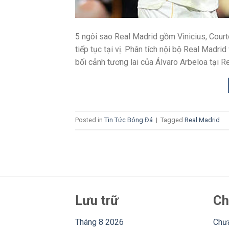
5 ngôi sao Real Madrid gồm Vinicius, Cour
tiếp tục tại vị. Phân tích nội bộ Real Madr
bối cảnh tương lai của Álvaro Arbeloa tại R
Posted in
Tin Tức Bóng Đá
|
Tagged
Real Madrid
Lưu trữ
Ch
Tháng 8 2026
Chưa