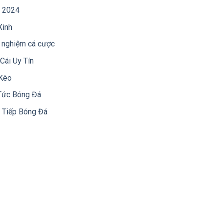
o 2024
Xinh
 nghiệm cá cược
Cái Uy Tín
 Kèo
Tức Bóng Đá
 Tiếp Bóng Đá