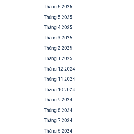
Tháng 6 2025
Tháng 5 2025
Tháng 4 2025
Tháng 3 2025
Tháng 2 2025
Tháng 1 2025
Tháng 12 2024
Tháng 11 2024
Tháng 10 2024
Tháng 9 2024
Tháng 8 2024
Tháng 7 2024
Tháng 6 2024