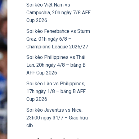
Soi kèo Việt Nam vs
Campuchia, 20h ngày 7/8 AFF
Cup 2026
Soi kèo Fenerbahce vs Sturm
Graz, 01h ngày 6/8 –
Champions League 2026/27
Soi kèo Philippines vs Thái
Lan, 20h ngày 4/8 – bảng B
AFF Cup 2026
Soi kèo Lào vs Philippines,
17h ngày 1/8 – bảng B AFF
Cup 2026
Soi kèo Juventus vs Nice,
23h00 ngày 31/7 – Giao hữu
clb