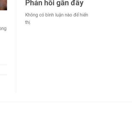
Phản hồi gần đây
Không có bình luận nào để hiển
thị.
rong