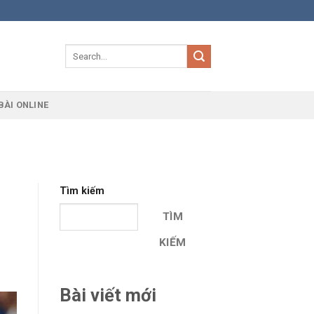
BÀI ONLINE
Tìm kiếm
TÌM
KIẾM
Bài viết mới