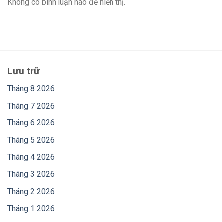
Không có bình luận nào để hiển thị.
Lưu trữ
Tháng 8 2026
Tháng 7 2026
Tháng 6 2026
Tháng 5 2026
Tháng 4 2026
Tháng 3 2026
Tháng 2 2026
Tháng 1 2026