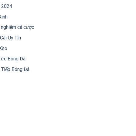
o 2024
Xinh
 nghiệm cá cược
Cái Uy Tín
 Kèo
Tức Bóng Đá
 Tiếp Bóng Đá