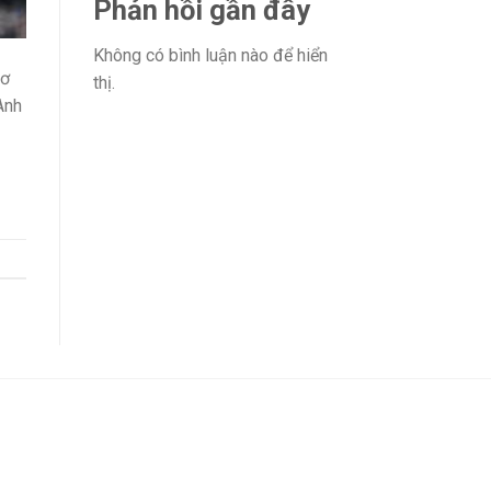
Phản hồi gần đây
Không có bình luận nào để hiển
cơ
thị.
Anh