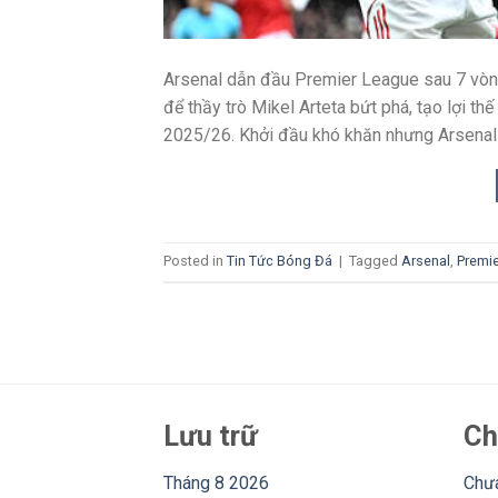
Arsenal dẫn đầu Premier League sau 7 vòng 
để thầy trò Mikel Arteta bứt phá, tạo lợi t
2025/26. Khởi đầu khó khăn nhưng Arsenal 
Posted in
Tin Tức Bóng Đá
|
Tagged
Arsenal
,
Premi
Lưu trữ
Ch
Tháng 8 2026
Chưa