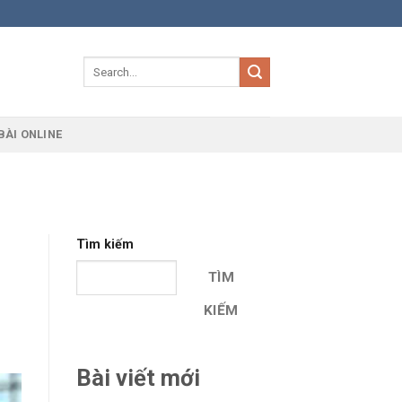
BÀI ONLINE
Tìm kiếm
TÌM
KIẾM
Bài viết mới