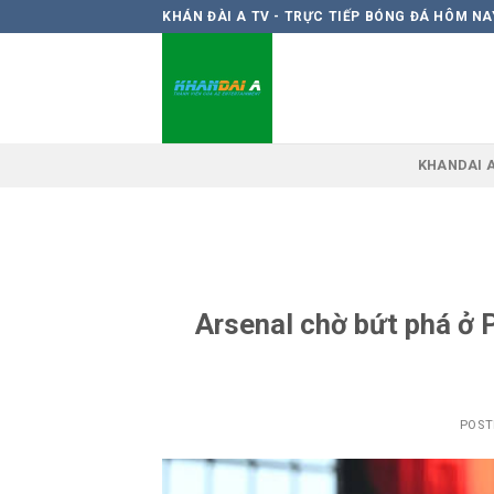
Skip
KHÁN ĐÀI A TV - TRỰC TIẾP BÓNG ĐÁ HÔM NA
to
content
KHANDAI 
Arsenal chờ bứt phá ở 
POST