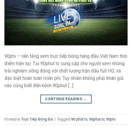
90ptv – nền tảng xem trực tiếp bóng hàng đầu Việt Nam thời
điểm hiện tại. Tại 90phut tv cung cấp cho người xem những
trải nghiệm sống động với chất lượng trận đấu full HD, và
đặc biệt hoàn toàn miễn phí. Tuy nhiên không phải khán giả
nào cũng biết đến kênh 90phut […]
CONTINUE READING
→
Posted in
Trực Tiếp Bóng Đá
|
Tagged
90 phút tv
,
90phut tv
,
90ptv