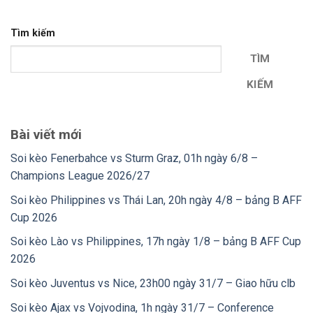
Tìm kiếm
TÌM
KIẾM
Bài viết mới
Soi kèo Fenerbahce vs Sturm Graz, 01h ngày 6/8 –
Champions League 2026/27
Soi kèo Philippines vs Thái Lan, 20h ngày 4/8 – bảng B AFF
Cup 2026
Soi kèo Lào vs Philippines, 17h ngày 1/8 – bảng B AFF Cup
2026
Soi kèo Juventus vs Nice, 23h00 ngày 31/7 – Giao hữu clb
Soi kèo Ajax vs Vojvodina, 1h ngày 31/7 – Conference