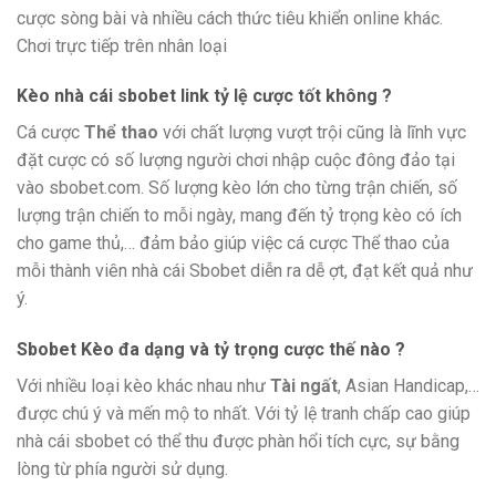
cược sòng bài và nhiều cách thức tiêu khiển online khác.
Chơi trực tiếp trên nhân loại
Kèo nhà cái sbobet link tỷ lệ cược tốt không ?
Cá cược
Thể thao
với chất lượng vượt trội cũng là lĩnh vực
đặt cược có số lượng người chơi nhập cuộc đông đảo tại
vào sbobet.com. Số lượng kèo lớn cho từng trận chiến, số
lượng trận chiến to mỗi ngày, mang đến tỷ trọng kèo có ích
cho game thủ,… đảm bảo giúp việc cá cược Thể thao của
mỗi thành viên nhà cái Sbobet diễn ra dễ ợt, đạt kết quả như
ý.
Sbobet Kèo đa dạng và tỷ trọng cược thế nào ?
Với nhiều loại kèo khác nhau như
Tài ngất
, Asian Handicap,…
được chú ý và mến mộ to nhất. Với tỷ lệ tranh chấp cao giúp
nhà cái sbobet có thể thu được phàn hổi tích cực, sự bằng
lòng từ phía người sử dụng.