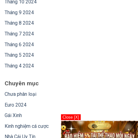
Tháng 10 2024
Tháng 9 2024
Tháng 8 2024
Tháng 7 2024
Tháng 6 2024
Tháng 5 2024
Tháng 4 2024
Chuyên mục
Chưa phân loại
Euro 2024
Gái Xinh
Close [X]
Kinh nghiệm cá cược
Nhà Cái Uy Tín