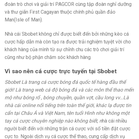
đoàn trò chơi và giải trí PAGCOR cùng tập đoàn nghỉ dưỡng
và thư giãn First Cagayan thuộc chính phủ quần đảo
Man(Isle of Man).
Nhà cái Sbobet không chỉ được biết đến bởi những kèo cá
cược hấp dẫn mà còn tạo ra được trải nghiệm tuyệt vời cho
khách hàng của mình từ sự chỉnh chu các trò chơi giải trí
cũng như bộ phận chăm sóc khách hàng.
Vì sao nên cá cược trực tuyến tại Sbobet
Sbobet Là trang cá cược bóng đá quốc tế hàng đầu thế
giới! Là trang web cá độ bóng đá và các môn thể thao mến
mộ như bóng rổ , bóng chuyền, quần vợt, cầu long vv…
Là
nhà cái online nổi tiếng trên toàn thế giới, khác lạ được tin
cẩn tại Châu Á và Việt Nam, tên tuổi Hình như không một
tay cá cược chuyên nghiệp nào không biết, n
hà cái nhiều
người biết đến với những trận cá cược với số tiền đặt cược
cực to. Ngoài dịch vụ cá cược thể thao, cung cấp dịch vụ