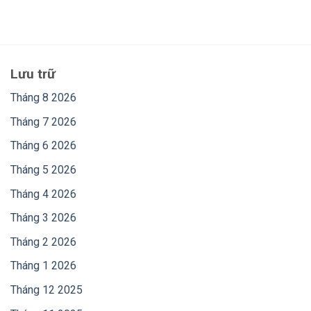
Lưu trữ
Tháng 8 2026
Tháng 7 2026
Tháng 6 2026
Tháng 5 2026
Tháng 4 2026
Tháng 3 2026
Tháng 2 2026
Tháng 1 2026
Tháng 12 2025