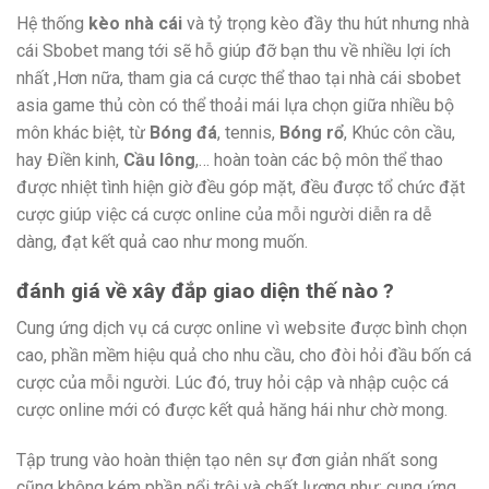
Hệ thống
kèo nhà cái
và tỷ trọng kèo đầy thu hút nhưng nhà
cái Sbobet mang tới sẽ hỗ giúp đỡ bạn thu về nhiều lợi ích
nhất ,Hơn nữa, tham gia cá cược thể thao tại nhà cái sbobet
asia game thủ còn có thể thoải mái lựa chọn giữa nhiều bộ
môn khác biệt, từ
Bóng đá
, tennis,
Bóng rổ
, Khúc côn cầu,
hay Điền kinh,
Cầu lông
,… hoàn toàn các bộ môn thể thao
được nhiệt tình hiện giờ đều góp mặt, đều được tổ chức đặt
cược giúp việc cá cược online của mỗi người diễn ra dễ
dàng, đạt kết quả cao như mong muốn.
đánh giá về xây đắp giao diện thế nào ?
Cung ứng dịch vụ cá cược online vì website được bình chọn
cao, phần mềm hiệu quả cho nhu cầu, cho đòi hỏi đầu bốn cá
cược của mỗi người. Lúc đó, truy hỏi cập và nhập cuộc cá
cược online mới có được kết quả hăng hái như chờ mong.
Tập trung vào hoàn thiện tạo nên sự đơn giản nhất song
cũng không kém phần nổi trội và chất lượng như: cung ứng