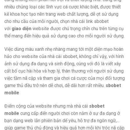
nhiều chủng loại các lĩnh vực cá cược khác biệt, được thiết
kế khoa học tạo nên trang web chất lượng, dễ ợt sử dụng
cho nhu cầu của mỗi người, chọn nhà cái link sbobet
với
giao diện
website được chú trọng chỉn chu trên từng cụ
thể mang đến hiệu quả sử dụng cao cho mỗi người sử dụng.
Việc dùng màu xanh nhẹ nhàng mang tới một diện mạo hoàn
hảo cho website của nhà cái sbobet, không chỉ vậy, với hình
ảnh sử dụng đa dạng và sinh động, cùng với đó là viết xây
cất bố cục hài hòa và hợp lý, thân thương với người sử dụng
việc tầm nã cập và tham gia chơi cá cược của mọi đối tượng
game thủ đều trở nên dễ chơi, dễ dãi hơn rất nhiều.
sbobet
mobile
Điểm cộng của website nhưng mà nhà cái
sbobet
mobile
cung cấp đến người chơi còn nằm ở sự đa dạng ở
bạn dạng web lẫn phiên bản dế yêu, hỗ trợ đa ngôn ngữ,…
giúp game thủ chủ động và hiệu quả hơn mỗi khi tróc nã cập