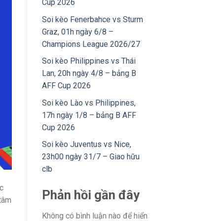
Cup 2026
Soi kèo Fenerbahce vs Sturm
Graz, 01h ngày 6/8 –
Champions League 2026/27
Soi kèo Philippines vs Thái
Lan, 20h ngày 4/8 – bảng B
AFF Cup 2026
Soi kèo Lào vs Philippines,
17h ngày 1/8 – bảng B AFF
Cup 2026
Soi kèo Juventus vs Nice,
23h00 ngày 31/7 – Giao hữu
clb
c
Phản hồi gần đây
 tâm
Không có bình luận nào để hiển