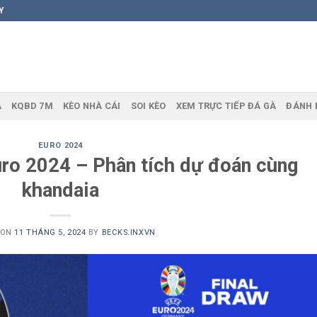
Y
A
KQBD 7M
KÈO NHÀ CÁI
SOI KÈO
XEM TRỰC TIẾP ĐÁ GÀ
ĐÁNH 
EURO 2024
ro 2024 – Phân tích dự đoán cùng
khandaia
 ON
11 THÁNG 5, 2024
BY
BECKS.INXVN