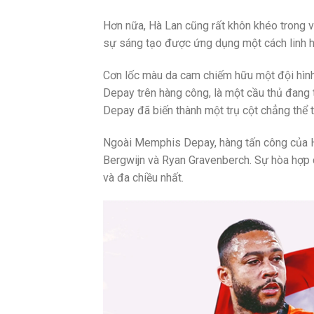
Hơn nữa, Hà Lan cũng rất khôn khéo trong vi
sự sáng tạo được ứng dụng một cách linh hoạ
Cơn lốc màu da cam chiếm hữu một đội hình 
Depay trên hàng công, là một cầu thủ đang 
Depay đã biến thành một trụ cột chẳng thể 
Ngoài Memphis Depay, hàng tấn công của H
Bergwijn và Ryan Gravenberch. Sự hòa hợp 
và đa chiều nhất.