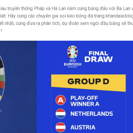
iàu truyền thống Pháp và Hà Lan nằm cùng bảng đấu với Ba Lan 
liệt. Hãy cùng các chuyên gia soi kèo bóng đá trang khandaia.blo
ết nhất, cùng đưa ra phân tích, dự đoán xem ngôi đầu bảng sẽ th
!!