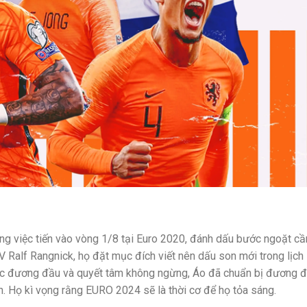
ng việc tiến vào vòng 1/8 tại Euro 2020, đánh dấu bước ngoặt cầ
V Ralf Rangnick, họ đặt mục đích viết nên dấu son mới trong lịch
thức đương đầu và quyết tâm không ngừng, Áo đã chuẩn bị đương 
. Họ kì vọng rằng EURO 2024 sẽ là thời cơ để họ tỏa sáng.