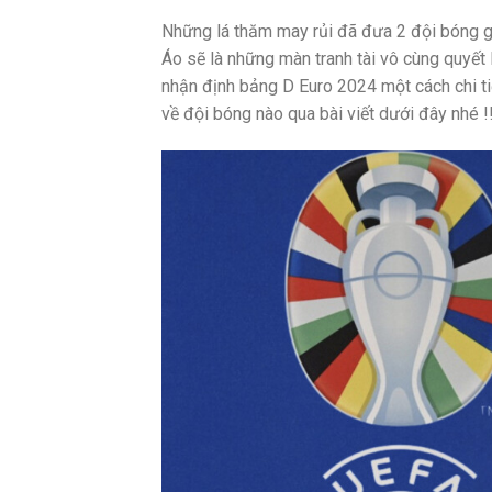
Những lá thăm may rủi đã đưa 2 đội bóng g
Áo sẽ là những màn tranh tài vô cùng quyết 
nhận định bảng D Euro 2024 một cách chi ti
về đội bóng nào qua bài viết dưới đây nhé !