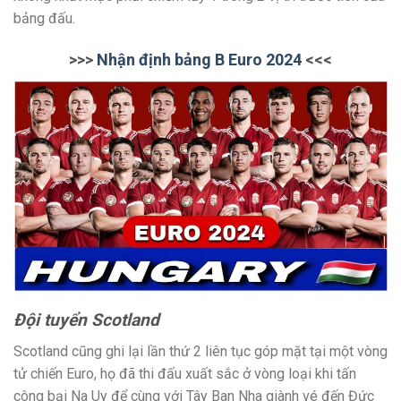
bảng đấu.
>>>
Nhận định bảng B Euro 2024
<<<
Đội tuyển Scotland
Scotland cũng ghi lại lần thứ 2 liên tục góp mặt tại một vòng
tử chiến Euro, họ đã thi đấu xuất sắc ở vòng loại khi tấn
công bại Na Uy để cùng với Tây Ban Nha giành vé đến Đức