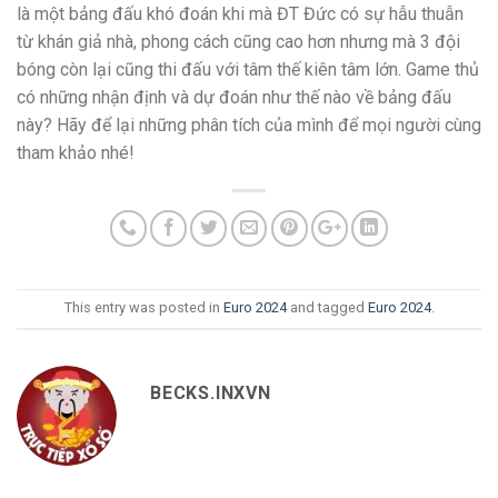
là một bảng đấu khó đoán khi mà ĐT Đức có sự hẫu thuẫn
từ khán giả nhà, phong cách cũng cao hơn nhưng mà 3 đội
bóng còn lại cũng thi đấu với tâm thế kiên tâm lớn. Game thủ
có những nhận định và dự đoán như thế nào về bảng đấu
này? Hãy để lại những phân tích của mình để mọi người cùng
tham khảo nhé!
This entry was posted in
Euro 2024
and tagged
Euro 2024
.
BECKS.INXVN