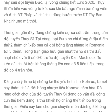
này sau đội tuyển Đức.Tại vòng chung kết Euro 2020, Thụy
Sĩ đã tiến vào vòng tư kết sau khi bất ngờ đánh bại ứng viên
vô địch ĐT Pháp và chỉ chịu dừng bước trước ĐT Tây Ban
Nha nhưng mà thôi.
Thời gian gần đây đang chứng kiện sự sa sút trầm trọng của
đội tuyển Thụy Sĩ. Tại vòng loại Euro họ chỉ đứng ở địa điểm
thứ 2 thậm chí xếp sau cả đội bóng làng nhàng là Romania
tới 5 điểm. Trong trận giao hữu gần nhất thì họ đã thi đấu
nhạt nhòa với tỉ số 0-0 trước đội tuyển Đan Mạch qua đó
kéo dài chuỗi trận không thắng lên con số 5 liên tiếp, trong
đó có 4 trận hòa.
Đáng chú ý là họ bị những kẻ thù yếu hơn như Belarus, Israel
hay thậm chí là đội bóng nhược tiểu Kosovo cầm hòa. Rõ
ràng cách chơi của đội tuyển Thụy Sĩ đang có vấn đề, công
cùn thủ kém đang là thứ khiến họ chẳng thể tiến bộ trong
thời gian. Điều này làm cho giới chuyên môn đánh giá không