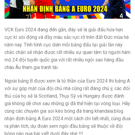
VCK Euro 2024 đang đến gần, đây sẽ là giải đấu hứa hẹn
cực kì sôi động và đầy màu sắc rực rỡ trên đất Đức mùa hè
năm nay. Tình hình cục diện mỗi bảng đấu tại giải lần này
chắc chắn sẽ nhận được rất nhiều sự quan tâm từ người hâm
mộ 24 đội tuyển quốc gia với rất nhiều ngôi sao hàng đầu
châu Âu tham gia tranh tài.
Ngoài bảng B được xem là tử thần của Euro 2024 thì bảng A
với sự góp mặt của đội chủ nhà cũng rất đáng chú ý, các đối
thủ của họ sẽ là Scotland, Thụy Sỹ và Hungary được đánh
giá không dễ chơi sau những gì đã thể hiện tại vòng loại. Hãy
cùng các chuyên gia soi kèo bóng đá trang khandaia.blog
nhận định bảng A Euro 2024 một cách chi tiết nhất, cùng đưa
ra phân tích, dự đoán xem ngôi đầu bảng sẽ thuộc về đội
bóng nào qua bài viết dưới đây nhé !!!