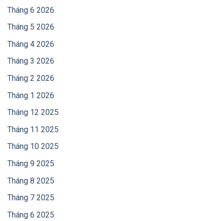
Tháng 6 2026
Tháng 5 2026
Tháng 4 2026
Tháng 3 2026
Tháng 2 2026
Tháng 1 2026
Tháng 12 2025
Tháng 11 2025
Tháng 10 2025
Tháng 9 2025
Tháng 8 2025
Tháng 7 2025
Tháng 6 2025