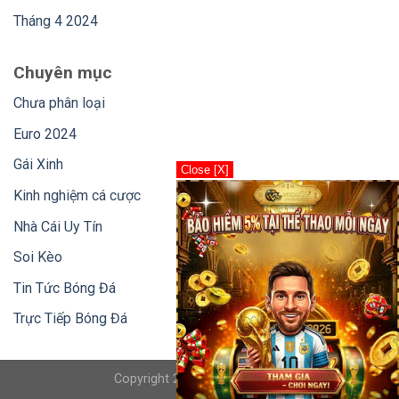
Tháng 4 2024
Chuyên mục
Chưa phân loại
Euro 2024
Gái Xinh
Close [X]
Kinh nghiệm cá cược
Nhà Cái Uy Tín
Soi Kèo
Tin Tức Bóng Đá
Trực Tiếp Bóng Đá
Copyright 2026 ©
Khán Đài A