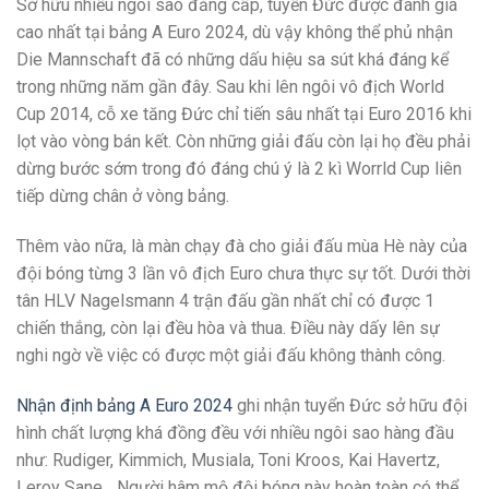
Sở hữu nhiều ngôi sao đẳng cấp, tuyển Đức được đánh giá
cao nhất tại bảng A Euro 2024, dù vậy không thể phủ nhận
Die Mannschaft đã có những dấu hiệu sa sút khá đáng kể
trong những năm gần đây. Sau khi lên ngôi vô địch World
Cup 2014, cỗ xe tăng Đức chỉ tiến sâu nhất tại Euro 2016 khi
lọt vào vòng bán kết. Còn những giải đấu còn lại họ đều phải
dừng bước sớm trong đó đáng chú ý là 2 kì Worrld Cup liên
tiếp dừng chân ở vòng bảng.
Thêm vào nữa, là màn chạy đà cho giải đấu mùa Hè này của
đội bóng từng 3 lần vô địch Euro chưa thực sự tốt. Dưới thời
tân HLV Nagelsmann 4 trận đấu gần nhất chỉ có được 1
chiến thắng, còn lại đều hòa và thua. Điều này dấy lên sự
nghi ngờ về việc có được một giải đấu không thành công.
Nhận định bảng A Euro 2024
ghi nhận tuyển Đức sở hữu đội
hình chất lượng khá đồng đều với nhiều ngôi sao hàng đầu
như: Rudiger, Kimmich, Musiala, Toni Kroos, Kai Havertz,
Leroy Sane….Người hâm mộ đội bóng này hoàn toàn có thể