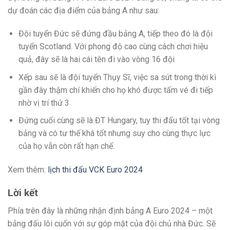
dự đoán các địa điểm của bảng A như sau:
Đội tuyển Đức sẽ đứng đầu bảng A, tiếp theo đó là đội
tuyển Scotland. Với phong độ cao cùng cách chơi hiệu
quả, đây sẽ là hai cái tên đi vào vòng 16 đội
Xếp sau sẽ là đội tuyển Thụy Sĩ, việc sa sút trong thời kì
gần đây thậm chí khiến cho họ khó được tấm vé đi tiếp
nhờ vị trí thứ 3
Đứng cuối cùng sẽ là ĐT Hungary, tuy thi đấu tốt tại vòng
bảng và có tư thế khá tốt nhưng suy cho cùng thực lực
của họ vẫn còn rất hạn chế.
Xem thêm:
lịch thi đấu VCK Euro 2024
Lời kết
Phía trên đây là những nhận định bảng A Euro 2024 – một
bảng đấu lôi cuốn với sự góp mặt của đội chủ nhà Đức. Sẽ