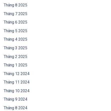
Tháng 8 2025
Tháng 7 2025
Tháng 6 2025
Tháng 5 2025
Tháng 4 2025
Tháng 3 2025
Tháng 2 2025
Tháng 1 2025
Tháng 12 2024
Tháng 11 2024
Tháng 10 2024
Tháng 9 2024
Tháng 8 2024