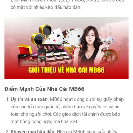
có mặt với nhiều kèo đấu hấp dẫn.
Điểm Mạnh Của Nhà Cái MB66
Uy tín và an toàn:
MB66 hoạt động dưới sự giấy phép
của các tổ chức quốc tế, nhằm bảo vệ quyền lợi và an
toàn cho người chơi. Các giao dịch tài chính được bảo
mật bằng công nghệ mã hóa SSL.
Khuyến mãi hấp dẫn:
Nhà cái MB66 cung cấp nhiều