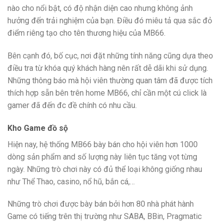
nào cho nổi bật, có độ nhận diện cao nhưng không ảnh
hưởng đến trải nghiệm của bạn. Điều đó miêu tả qua sắc đỏ
điểm riêng tạo cho tên thương hiệu của MB66.
Bên cạnh đó, bố cục, nơi đặt những tính năng cũng dựa theo
điều tra từ khóa quý khách hàng nên rất dễ dãi khi sử dụng.
Những thông báo mà hội viên thường quan tâm đã được tích
thích hợp sẵn bên trên home MB66, chỉ cần một cú click là
gamer đã đến đc đề chính có nhu cầu.
Kho Game đồ sộ
Hiện nay, hệ thống MB66 bày bán cho hội viên hơn 1000
dòng sản phẩm and số lượng này liên tục tăng vọt từng
ngày. Những trò chơi này có đủ thể loại không giống nhau
như Thể Thao, casino, nổ hũ, bắn cá,…
Những trò chơi được bày bán bởi hơn 80 nhà phát hành
Game có tiếng trên thị trường như SABA, BBin, Pragmatic