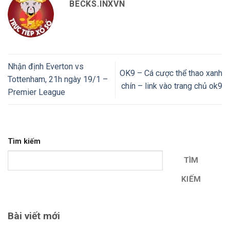
BECKS.INXVN
Nhận định Everton vs
OK9 – Cá cược thể thao xanh
Tottenham, 21h ngày 19/1 –
chín – link vào trang chủ ok9
Premier League
Tìm kiếm
TÌM
KIẾM
Bài viết mới