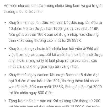
Hội viên nhà cái luôn đc hưởng nhiều tặng kèm và giá trị giải
thưởng siêu lôi kéo như:
Khuyến mãi nạp lần đầu: Hội viên bắt đầu nạp lần đầu từ
10 điểm trở lên được nhận 100% giá trị, cao nhất 118K.
Nếu gửi bên trên 100K bạn sẽ đc gia nhập vào chương
trình khác cùng thưởng cao nhất tới 28.888K.
Khuyến mãi ngay hoàn trả: nhiều loại hội viên
MB66
chỉ
việc tham dự cá cược, bất kể chiến hạ thua thảm sẽ được
nhận hoàn mang và tỷ lệ luật pháp rõ tại các sảnh, cao
nhất 2% and không giới hạn tiền vàng nhận.
Khuyến mãi ngay casino: Khi cược Baccarat 8 điểm đại
bại 9 điểm được bảo hiểm 20%, thưởng thêm khi có vé
win tối thiểu 50K cao nhất 1288K, lệch giá tuần đạt 2000
trở lên nhận ngay 800 điểm.
Tặng Kèm nổ hũ – bắn cá: Khi có tổng tiền thắng từ 200
trở lên các bạn sẽ đạt thêm cao nhất 12.000K, đạt mức