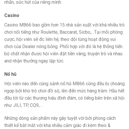
nhấn, sức hút của riêng mình.
Casino
Casino MB66 bao gồm hơn 15 nhà sản xuất với khá nhiều trò
chơi nổi tiếng như Roulette, Baccarat, Sicbo,…Tại mỗi phòng
cược, hội viên sẽ đc liên hệ, theo dõi từng hoạt động vui
chơi của Dealer nóng bỏng. Phối hợp với đó là hệ thống tiến
bộ chất nhận được hội viên đặt tiền vàng, truyện trò và nhau
and nhận thưởng ngay lập tức.
Nổ hũ
Hội viên nào đến cùng sảnh nổ hũ MB66 cũng đều bị choáng
ngợp bởi kho trò chơi đồ sộ, lên đến mức hàng trăm. Hầu hết
đều tới từ các thương hiệu đình đám, có tiếng bên trên xã hội
như JILI, TP, CQ9,…
Những dòng sản phẩm này gây tuyệt vời bởi phong cách
thiết kế bắt mắt với khá nhiều cảm giác đi kèm theo &