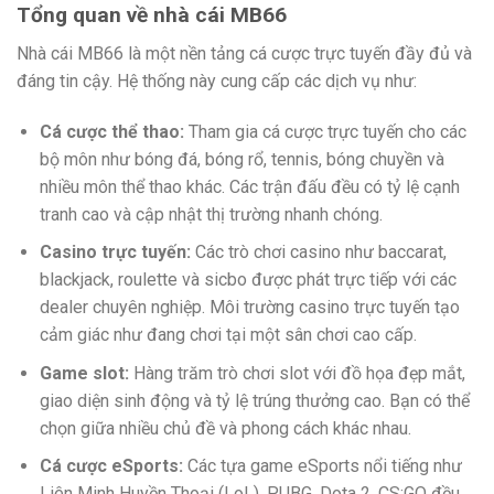
Tổng quan về nhà cái MB66
Nhà cái MB66 là một nền tảng cá cược trực tuyến đầy đủ và
đáng tin cậy. Hệ thống này cung cấp các dịch vụ như:
Cá cược thể thao:
Tham gia cá cược trực tuyến cho các
bộ môn như bóng đá, bóng rổ, tennis, bóng chuyền và
nhiều môn thể thao khác. Các trận đấu đều có tỷ lệ cạnh
tranh cao và cập nhật thị trường nhanh chóng.
Casino trực tuyến:
Các trò chơi casino như baccarat,
blackjack, roulette và sicbo được phát trực tiếp với các
dealer chuyên nghiệp. Môi trường casino trực tuyến tạo
cảm giác như đang chơi tại một sân chơi cao cấp.
Game slot:
Hàng trăm trò chơi slot với đồ họa đẹp mắt,
giao diện sinh động và tỷ lệ trúng thưởng cao. Bạn có thể
chọn giữa nhiều chủ đề và phong cách khác nhau.
Cá cược eSports:
Các tựa game eSports nổi tiếng như
Liên Minh Huyền Thoại (LoL), PUBG, Dota 2, CS
:GO
đều