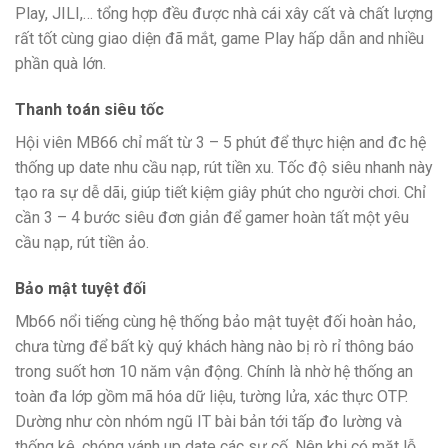
Play, JILI,… tổng hợp đều được nhà cái xây cất và chất lượng
rất tốt cùng giao diện đã mắt, game Play hấp dẫn and nhiều
phần quà lớn.
Thanh toán siêu tốc
Hội viên MB66 chỉ mất từ 3 – 5 phút để thực hiện and đc hệ
thống up date nhu cầu nạp, rút tiền xu. Tốc độ siêu nhanh này
tạo ra sự dễ dãi, giúp tiết kiệm giây phút cho người chơi. Chỉ
cần 3 – 4 bước siêu đơn giản để gamer hoàn tất một yêu
cầu nạp, rút tiền ảo.
Bảo mật tuyệt đối
Mb66 nổi tiếng cùng hệ thống bảo mật tuyệt đối hoàn hảo,
chưa từng để bất kỳ quý khách hàng nào bị rò rỉ thông báo
trong suốt hơn 10 năm vận động. Chính là nhờ hệ thống an
toàn đa lớp gồm mã hóa dữ liệu, tường lửa, xác thực OTP.
Dường như còn nhóm ngũ IT bài bản tới tấp đo lường và
thống kê, chóng vánh up date các sự cố. Nên khi có mặt lỗ