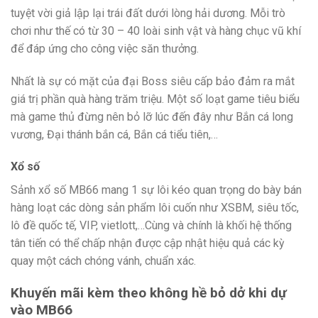
tuyệt vời giả lập lại trái đất dưới lòng hải dương. Mỗi trò
chơi như thế có từ 30 – 40 loài sinh vật và hàng chục vũ khí
để đáp ứng cho công việc săn thưởng.
Nhất là sự có mặt của đại Boss siêu cấp bảo đảm ra mắt
giá trị phần quà hàng trăm triệu. Một số loạt game tiêu biểu
mà game thủ đừng nên bỏ lỡ lúc đến đây như Bắn cá long
vương, Đại thánh bắn cá, Bắn cá tiểu tiên,…
Xổ số
Sảnh xổ số MB66 mang 1 sự lôi kéo quan trọng do bày bán
hàng loạt các dòng sản phẩm lôi cuốn như XSBM, siêu tốc,
lô đề quốc tế, VIP, vietlott,…Cùng và chính là khối hệ thống
tân tiến có thể chấp nhận được cập nhật hiệu quả các kỳ
quay một cách chóng vánh, chuẩn xác.
Khuyến mãi kèm theo không hề bỏ dở khi dự
vào MB66