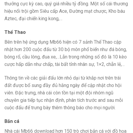
thưởng cực kỳ cao, quý giá nhiều tỷ đồng. Một số cái thương
hiệu nổi trội gồm Siêu cấp Ace, Đường mạt chược, Kho báu
Aztec, đại chiến king kong,…
Thể Thao
Bên trên hệ ứng dụng Mb66 hiện có 7 sảnh Thể Thao cập
nhật hơn 200 cuộc đấu từ 30 bộ môn phổ biến như đá bóng,
bóng rổ, cầu lông, đua xe,…Lẫn trong những số đó là 10 kèo
cược hấp dẫn như chấp, tài bất tỉnh nhân sự, 1×2, chẵn lẻ,…
Thông tin về các giải đấu lớn nhỏ dại từ khắp nơi trên trái
đất được bổ sung đầy đủ hằng ngày để cập nhật cho hội
viên. Đặc trưng, nhà cái còn tồn tại một đội nhóm ngũ
chuyên gia tiếp tục nhận định, phân tích trước and sau mỗi
cuộc đấu để trưng bày thêm thông báo cho mọi người.
Bắn cá
Nhà cái Mb66 download hơn 150 trò chơi bắn cá với đồ họa