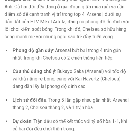
Anh. Cả hai đội đều đang ở giai đoạn giữa mùa giải và cần
điểm số để cạnh tranh vị trí trong top 4. Arsenal, dưới sự
dẫn dắt của HLV Mikel Arteta, đang có phong độ ổn định với
lối chơi kiểm soát bóng. Trong khi đó, Chelsea sở hữu hàng
công mạnh mẽ với những ngôi sao trẻ đầy triển vọng.
Phong độ gần đây
: Arsenal bất bại trong 4 trận gần
nhất, trong khi Chelsea có 2 chiến thắng liên tiếp.
Cầu thủ đáng chú ý
: Bukayo Saka (Arsenal) với tốc độ
và khả năng rê bóng, cùng với Kai Havertz (Chelsea)
đang dần lấy lại phong độ đỉnh cao.
Lịch sử đối đầu
: Trong 5 lần gặp nhau gần nhất, Arsenal
thắng 2, Chelsea thắng 2, và 1 trận hòa.
Dự đoán
: Trận đấu có thể kết thúc với tỷ số hòa 1-1, khi
cả hai đội đều chơi thận trọng.