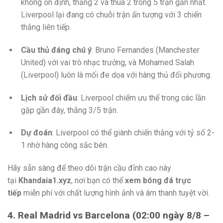
không ổn định, thắng 2 và thua 2 trong 5 trận gần nhất.
Liverpool lại đang có chuỗi trận ấn tượng với 3 chiến
thắng liên tiếp.
Cầu thủ đáng chú ý
: Bruno Fernandes (Manchester
United) với vai trò nhạc trưởng, và Mohamed Salah
(Liverpool) luôn là mối đe dọa với hàng thủ đối phương.
Lịch sử đối đầu
: Liverpool chiếm ưu thế trong các lần
gặp gần đây, thắng 3/5 trận.
Dự đoán
: Liverpool có thể giành chiến thắng với tỷ số 2-
1 nhờ hàng công sắc bén.
Hãy sẵn sàng để theo dõi trận cầu đỉnh cao này
tại
Khandaia1.xyz
, nơi bạn có thể
xem bóng đá trực
tiếp
miễn phí với chất lượng hình ảnh và âm thanh tuyệt vời.
4.
Real Madrid vs Barcelona (02:00 ngày 8/8 –