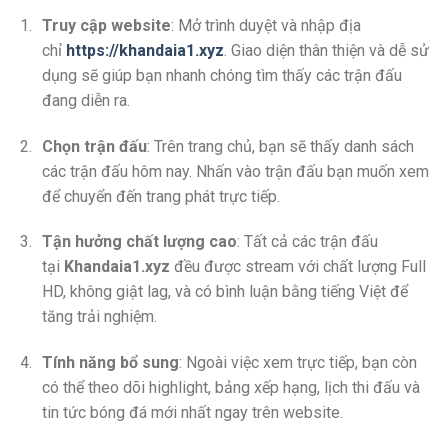
Truy cập website
: Mở trình duyệt và nhập địa
chỉ
https://khandaia1.xyz
. Giao diện thân thiện và dễ sử
dụng sẽ giúp bạn nhanh chóng tìm thấy các trận đấu
đang diễn ra.
Chọn trận đấu
: Trên trang chủ, bạn sẽ thấy danh sách
các trận đấu hôm nay. Nhấn vào trận đấu bạn muốn xem
để chuyển đến trang phát trực tiếp.
Tận hưởng chất lượng cao
: Tất cả các trận đấu
tại
Khandaia1.xyz
đều được stream với chất lượng Full
HD, không giật lag, và có bình luận bằng tiếng Việt để
tăng trải nghiệm.
Tính năng bổ sung
: Ngoài việc xem trực tiếp, bạn còn
có thể theo dõi highlight, bảng xếp hạng, lịch thi đấu và
tin tức bóng đá mới nhất ngay trên website.