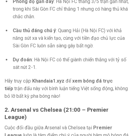
Phong độ gần đây
: Hà Nội FC thắng 3/5 trận gần nhất,
trong khi Sài Gòn FC chỉ thắng 1 nhưng có hàng thủ khá
chắc chắn.
Cầu thủ đáng chú ý
: Quang Hải (Hà Nội FC) với khả
năng sút xa và kiến tạo, cùng với tiền đạo chủ lực của
Sài Gòn FC luôn sẵn sàng gây bất ngờ.
Dự đoán
: Hà Nội FC có thể giành chiến thắng với tỷ số
sát nút 2-1.
Hãy truy cập
Khandaia1.xyz
để
xem bóng đá trực
tiếp
trận đấu này với bình luận tiếng Việt sống động, không
bỏ lỡ bất kỳ pha bóng nào!
2.
Arsenal vs Chelsea (21:00 – Premier
League)
Cuộc đối đầu giữa Arsenal và Chelsea tại
Premier
League
luôn là tâm điểm chú ý của người hâm mộ bóng đá