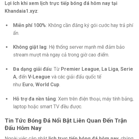
Lợi ích khi xem lịch trực tiếp bóng đá hôm nay tại
Khandaia1.xyz
:
Miễn phí 100%
: Không cần đăng ký gói cước hay trả phí
ẩn.
Không giật lag
: Hệ thống server mạnh mẽ đảm bảo
stream mượt mà ngay cả trong giờ cao điểm.
Đa dạng giải đấu
: Từ
Premier League
,
La Liga
,
Serie
A
, đến
V-League
và các giải đấu quốc tế
như
Euro
,
World Cup
.
Hỗ trợ đa nền tảng
: Xem trên điện thoại, máy tính bảng,
laptop hoặc smart TV đều được.
Tin Tức Bóng Đá Nổi Bật Liên Quan Đến Trận
Đấu Hôm Nay
Ngoài việc cập nhật
lịch trực tiếp bóng đá hôm nay
, chúng