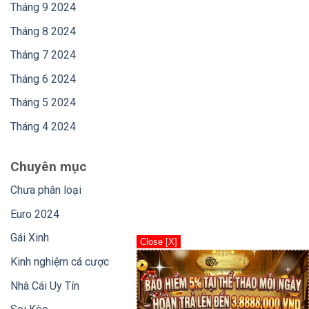
Tháng 9 2024
Tháng 8 2024
Tháng 7 2024
Tháng 6 2024
Tháng 5 2024
Tháng 4 2024
Chuyên mục
Chưa phân loại
Euro 2024
Gái Xinh
Close [X]
Kinh nghiệm cá cược
Nhà Cái Uy Tín