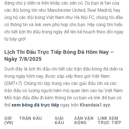
đáng chú ý diễn ra trên khắp các sân cỏ. Dù bạn là fan của
các đội bóng lớn như Manchester United, Real Madrid, hay
ủng hộ các đội bóng Việt Nam như Hà Nội FC, chúng tôi đều
có thông tin và link xem phù hợp cho bạn. Hãy cùng tìm hiểu
chi tiết lịch thi đấu trong ngày để lên kế hoạch theo dõi ngay
từ bây giờ!
Lịch Thi Đấu Trực Tiếp Bóng Đá Hôm Nay –
Ngày 7/8/2025
Dưới đây là lịch thi đấu chi tiết các trận đấu bóng đá diễn ra
trong ngày hôm nay, được sắp xếp theo giờ Việt Nam
(GMT+7). Chúng tôi tập trung vào các giải đấu lớn và các
trận đấu có lượng người hâm mộ quan tâm cao tại Việt Nam.
Mỗi trận đấu đều đi kèm thông tin cơ bản và link để bạn có
thể
xem bóng đá trực tiếp
ngay trên
Khandaia1.xyz
.
GIỜ
TRẬN ĐẤU
GIẢI
SÂN VẬN
LINK XEM
(VN)
ĐẤU
ĐỘNG
TRỰC TIẾP