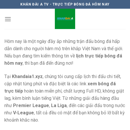
Skip
KHÁN ĐÀI A TV - TRỰC TIẾP BÓNG ĐÁ HÔM NAY
to
content
Hôm nay là một ngày đầy ắp những trận đấu bóng đá hấp
dẫn dành cho người hâm mộ trên khắp Việt Nam và thế giới.
Nếu bạn đang tìm kiếm thông tin về
lịch trực tiếp bóng đá
hôm nay
, thì bạn đã đến đúng nơi!
Tại
Khandaia1.xyz
, chúng tôi cung cấp lịch thi đấu chi tiết,
cập nhật từng phút và đặc biệt là các link
xem bóng đá
trực tiếp
hoàn toàn miễn phí, chất lượng Full HD, không giật
lag, kèm bình luận tiếng Việt. Từ những giải đấu hàng đầu
như
Premier League
,
La Liga
, đến các giải đấu trong nước
như
V-League
, tất cả đều có mặt để bạn không bỏ lỡ bất kỳ
khoảnh khắc nào.