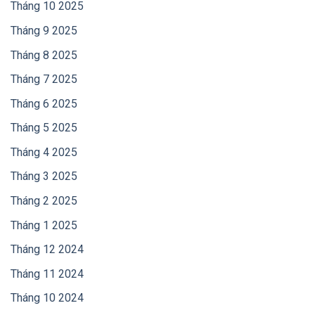
Tháng 10 2025
Tháng 9 2025
Tháng 8 2025
Tháng 7 2025
Tháng 6 2025
Tháng 5 2025
Tháng 4 2025
Tháng 3 2025
Tháng 2 2025
Tháng 1 2025
Tháng 12 2024
Tháng 11 2024
Tháng 10 2024